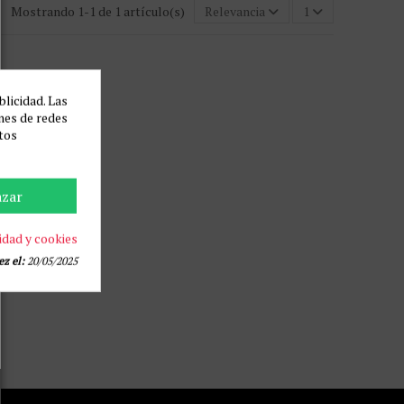
Mostrando 1-1 de 1 artículo(s)
Relevancia
1
blicidad. Las
ones de redes
tos
azar
idad y cookies
z el:
20/05/2025