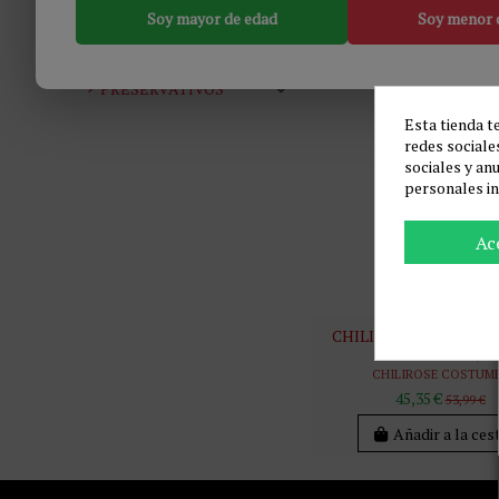
ARTÍCULOS VARIOS
Soy mayor de edad
Soy menor 
JUEGOS
MODA & LENCERÍA
BDSM & BONDAGE
-16%
PRESERVATIVOS
Esta tienda t
redes sociales
sociales y an
personales i
Ac
CHILIROSE - CR 4719 
SIRVIENTA S/M
CHILIROSE COSTUM
45,35 €
53,99 €
Añadir a la ces