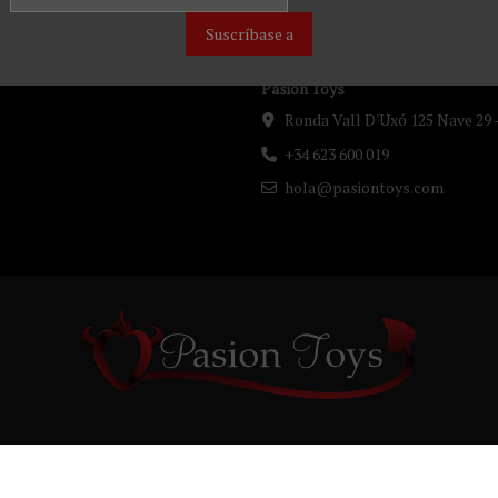
Suscríbase a
Contáctenos
Pasion Toys
Ronda Vall D'Uxó 125 Nave 29 
+34 623 600 019
hola@pasiontoys.com