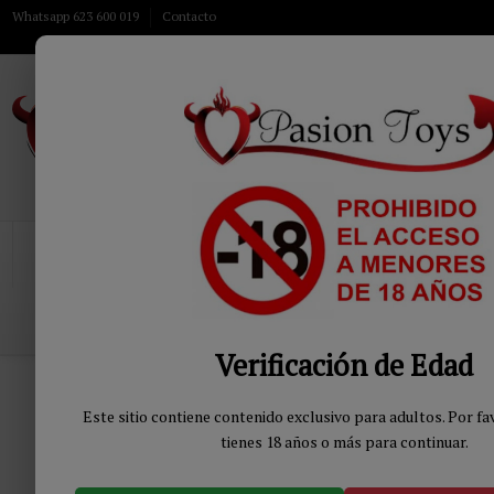
Whatsapp 623 600 019
Contacto
INICIO
JUGUETES
MODA & LENCERIA
QUIENES SOMOS
Verificación de Edad
Inicio
MODA & LENCERÍA
Lencería Mujer
Disfraces Mujer
Este sitio contiene contenido exclusivo para adultos. Por f
Inicio
Sirvienta
tienes 18 años o más para continuar.
JUGUETES BIENESTAR
DROGUERÍA