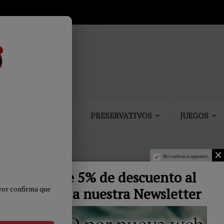
DROGUERIA
PRESERVATIVOS
JUEGOS
No vuelvas a aparecer.
Sirvienta
5 Bonos de 5% de descuento al
avor confirma que
apuntarte a nuestra Newsletter