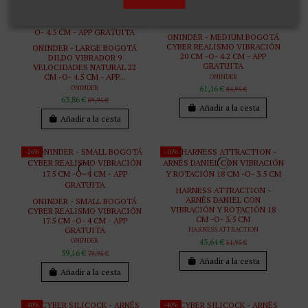
ONINDER - MEDIUM BOGOTÁ
CYBER REALISMO VIBRACIÓN
ONINDER - LARGE BOGOTÁ
20 CM -O- 4.2 CM - APP
DILDO VIBRADOR 9
GRATUITA
VELOCIDADES NATURAL 22
CM -O- 4.5 CM - APP...
ONINDER
ONINDER
61,16 €
84,95 €
63,86 €
89,95 €
Añadir a la cesta
Añadir a la cesta
-26%
-16%
HARNESS ATTRACTION -
ARNÉS DANIEL CON
ONINDER - SMALL BOGOTÁ
VIBRACIÓN Y ROTACIÓN 18
CYBER REALISMO VIBRACIÓN
CM -O- 3.5 CM
17.5 CM -O- 4 CM - APP
GRATUITA
HARNESS ATTRACTION
ONINDER
43,64 €
51,95 €
59,16 €
79,95 €
Añadir a la cesta
Añadir a la cesta
-40%
-40%