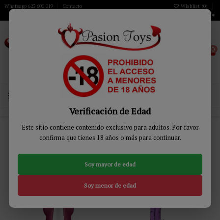
Whatsapp 623 600 019
Contacto
Wishlist (
0
)
Iniciar sesión
0
MENÚ
Verificación de Edad
Inicio
JUGUETES BIENESTAR
Vibradores
Este sitio contiene contenido exclusivo para adultos. Por favor
confirma que tienes 18 años o más para continuar.
Vibradores
Soy mayor de edad
Relevancia
24
Soy menor de edad
-15%
-16%