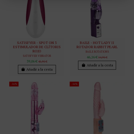
SATISFYER - SPOT ON 3
BAILE - HOT LADY II
ESTIMULADOR DE CLÍTORIS
ROTADOR RABBIT PEARL
ROJO
BAILE ROTATIONS
SATISFYER VIBRATOR
46,16 €
54,95 €
39,06 €
45,95 €
Añadir a la cesta
Añadir a la cesta
-16%
-16%