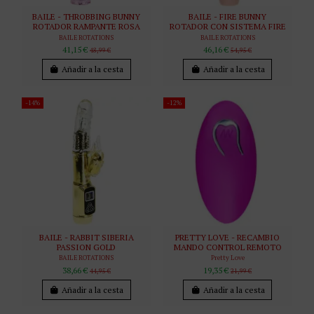
BAILE - THROBBING BUNNY
BAILE - FIRE BUNNY
ROTADOR RAMPANTE ROSA
ROTADOR CON SISTEMA FIRE
BAILE ROTATIONS
BAILE ROTATIONS
41,15 €
46,16 €
48,99 €
54,95 €
Añadir a la cesta
Añadir a la cesta
-14%
-12%
BAILE - RABBIT SIBERIA
PRETTY LOVE - RECAMBIO
PASSION GOLD
MANDO CONTROL REMOTO
BAILE ROTATIONS
Pretty Love
38,66 €
19,35 €
44,95 €
21,99 €
Añadir a la cesta
Añadir a la cesta