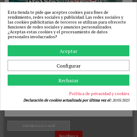
CALOR
PRETTY LOVE FLIRTATION
INTENSE HIGH TECH
46,19 €
54,99 €
Esta tienda te pide que aceptes cookies para fines de
71,96 €
99,95 €
rendimiento, redes sociales y publicidad. Las redes sociales y
Añadir a la cesta
las cookies publicitarias de terceros se utilizan para ofrecerte
Añadir a la cesta
funciones de redes sociales y anuncios personalizados.
¿Aceptas estas cookies y el procesamiento de datos
personales involucrados?
-23%
-16%
Aceptar
Configurar
Rechazar
Política de privacidad y cookies
PRETTY LOVE - HECTOR
PRETTY LOVE - FISHERMAN
VIBRADOR ELECTROSHOCK
HUEVO VIBRADOR LILA
Declaración de cookies actualizada por última vez el:
20/05/2025
POR CONTROL POR APP LILA
CONTROLADO POR APP
PRETTY LOVE HIGH GRADE
PRETTY LOVE SMART
52,35 €
41,15 €
67,99 €
48,99 €
Añadir a la cesta
Añadir a la cesta
Suscríbase a
-29%
-28%