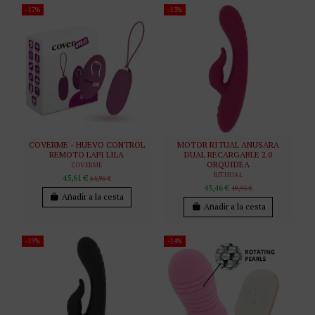
-17%
-13%
COVERME - HUEVO CONTROL
MOTOR RITUAL ANUSARA
REMOTO LAPI LILA
DUAL RECARGABLE 2.0
ORQUIDEA
COVERME
RITHUAL
45,61 €
54,95 €
43,46 €
49,95 €
Añadir a la cesta
Añadir a la cesta
-19%
-14%