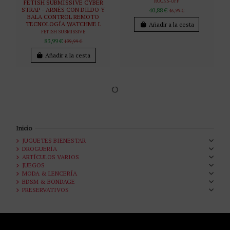
ROCKS-OFF
FETISH SUBMISSIVE CYBER
STRAP - ARNÉS CON DILDO Y
40,88 €
46,99 €
BALA CONTROL REMOTO
TECNOLOGÍA WATCHME L
Añadir a la cesta
FETISH SUBMISSIVE
83,99 €
139,99 €
Añadir a la cesta
Inicio
JUGUETES BIENESTAR
DROGUERÍA
ARTÍCULOS VARIOS
JUEGOS
MODA & LENCERÍA
BDSM & BONDAGE
PRESERVATIVOS