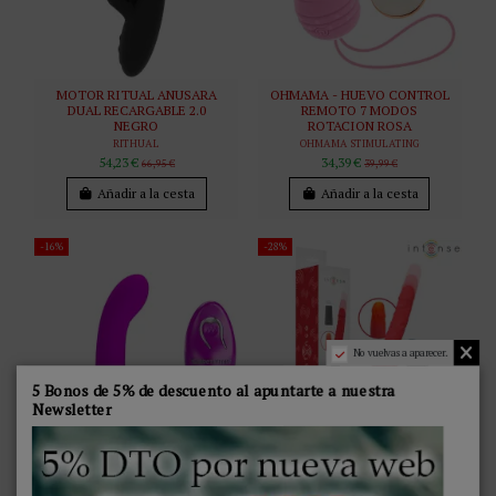
MOTOR RITUAL ANUSARA
OHMAMA - HUEVO CONTROL
DUAL RECARGABLE 2.0
REMOTO 7 MODOS
NEGRO
ROTACION ROSA
RITHUAL
OHMAMA STIMULATING
54,23 €
34,39 €
66,95 €
39,99 €
Añadir a la cesta
Añadir a la cesta
-16%
-28%
No vuelvas a aparecer.
5 Bonos de 5% de descuento al apuntarte a nuestra
Newsletter
PRETTY LOVE - GERI
INTENSE - CYNTHIA
MASAJEADOR CLITORIS
VIBRADOR THRUSTING
CONTROL REMOTO ROSA
CONTROL REMOTO CON