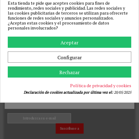
Esta tienda te pide que aceptes cookies para fines de
rendimiento, redes sociales y publicidad. Las redes sociales y
las cookies publicitarias de terceros se utilizan para ofrecerte
funciones de redes sociales y anuncios personalizados.
¿Aceptas estas cookies y el procesamiento de datos
personales involucrados?
Aceptar
CHILIROSE - CR 4882
LIVCO CORSETTI FASHION -
BABYDOLL & TANGA NEGRO
MOSTINA LC 90641 BATA
S
NEGRO S/M
Configurar
CHILIROSE BABYDOLLS
LIVCO CORSETTI ACCESORIES
37,83 €
32,18 €
43,99 €
36,99 €
Rechazar
Añadir a la cesta
Añadir a la cesta
Política de privacidad y cookies
Inicio
Declaración de cookies actualizada por última vez el:
20/05/2025
JUGUETES BIENESTAR
DROGUERÍA
ARTÍCULOS VARIOS
JUEGOS
MODA & LENCERÍA
BDSM & BONDAGE
PRESERVATIVOS
Suscríbase a