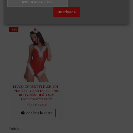
LIVCO CORSETTI SETS
LIVCO CORSETTI SETS
47,03 €
47,03 €
55,99 €
55,99 €
Suscríbase a
Añadir a la cesta
Añadir a la cesta
-14%
LIVCO CORSETTI FASHION -
NAUGHTY SANTA LC 90706
BODY NAVIDEÑO S/M
LIVCO CORSETTI BODIES
37,83 €
43,99 €
Añadir a la cesta
Inicio