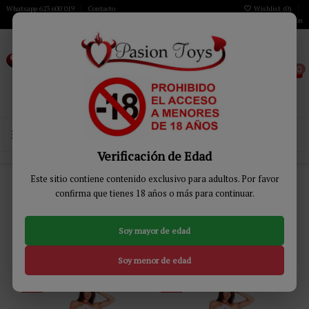
Whatsapp 623 600 019
Contacto
Wishlist (
0
)
Iniciar sesión
0
MENÚ
Verificación de Edad
Inicio
MODA & LENCERÍA
Lencería Mujer
Disfraces Mujer
Lencería
Este sitio contiene contenido exclusivo para adultos. Por favor
Navidad
confirma que tienes 18 años o más para continuar.
Lencería Navidad
Soy mayor de edad
Relevancia
7
Soy menor de edad
-13%
-13%