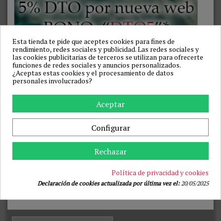
LIVCO CORSETTI FASHION -
LIVCO CORSETTI FASHION -
SENSUAL SNOWFLAKE LC
SENSUAL SNOWFLAKE LC
Esta tienda te pide que aceptes cookies para fines de
90603 CAMISA + TANGA +
90603 CAMISA + TANGA +
DIADEMA NAVIDEÑA S/M
DIADEMA NAVIDEÑA L/XL
rendimiento, redes sociales y publicidad. Las redes sociales y
LIVCO CORSETTI SETS
LIVCO CORSETTI SETS
las cookies publicitarias de terceros se utilizan para ofrecerte
42,49 €
42,49 €
funciones de redes sociales y anuncios personalizados.
49,99 €
49,99 €
¿Aceptas estas cookies y el procesamiento de datos
Añadir a la cesta
Añadir a la cesta
personales involucrados?
-16%
-16%
Aceptar
Configurar
Rechazar
Política de privacidad y cookies
Declaración de cookies actualizada por última vez el:
20/05/2025
LIVCO CORSETTI FASHION -
LIVCO CORSETTI FASHION -
LIMPID SNOWFLAKES LC
LIMPID SNOWFLAKES LC
90604 BODY + MEDIAS +
90604 BODY + MEDIAS +
DIADEMA NAVIDEÑA S/M
DIADEMA NAVIDEÑA L/XL