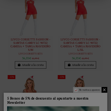
LIVCO CORSETTI FASHION -
LIVCO CORSETTI FASHION -
SANTAS CANDY LC 90722
SANTAS CANDY LC 90722
CAMISA + TANGA NAVIDEÑO
CAMISA + TANGA NAVIDEÑO
S/M
L/XL
LIVCO CORSETTI SETS
LIVCO CORSETTI SETS
36,53 €
36,53 €
41,99 €
41,99 €
Añadir a la cesta
Añadir a la cesta
-15%
-15%
No vuelvas a aparecer.
5 Bonos de 5% de descuento al apuntarte a nuestra
Newsletter