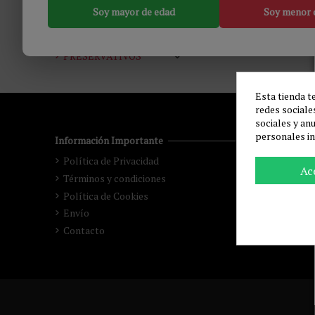
ARTÍCULOS VARIOS
No hay productos.
Soy mayor de edad
Soy menor 
JUEGOS
MODA & LENCERÍA
BDSM & BONDAGE
PRESERVATIVOS
Esta tienda t
redes sociales
sociales y an
personales i
Información Importante
Política de Privacidad
Ac
Términos y condiciones
Política de Cookies
Envío
Contacto