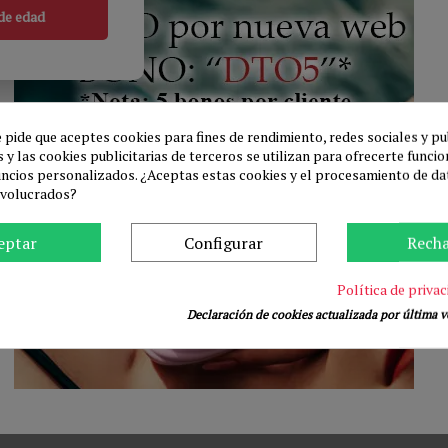
de edad
e pide que aceptes cookies para fines de rendimiento, redes sociales y pu
 y las cookies publicitarias de terceros se utilizan para ofrecerte funci
uncios personalizados. ¿Aceptas estas cookies y el procesamiento de da
nvolucrados?
Contáctenos
Pasion Toys
eptar
Configurar
Rech
Ronda Vall D'Uxó 125 Nave 29 
+34 623 600 019
Política de privac
Declaración de cookies actualizada por última ve
hola@pasiontoys.com