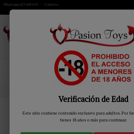
Whatsapp 623 600 019
Contacto
INICIO
JUGUETES
MODA & LENCERIA
QUIENES SOMOS
Verificación de Edad
Inicio
JUGUETES BIENESTAR
Dildos sin Vibración
Penes Tra
Este sitio contiene contenido exclusivo para adultos. Por f
Inicio
Penes Transexual
tienes 18 años o más para continuar.
JUGUETES BIENESTAR
DROGUERÍA