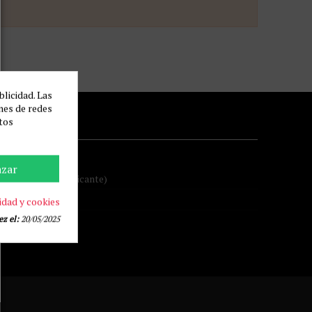
blicidad. Las
ones de redes
tos
azar
- 03206 ELCHE (Alicante)
idad y cookies
z el:
20/05/2025