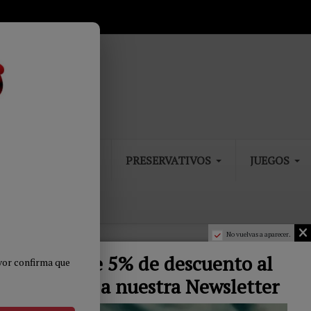
DROGUERIA
PRESERVATIVOS
JUEGOS
No vuelvas a aparecer.
nsexuales
5 Bonos de 5% de descuento al
avor confirma que
es
apuntarte a nuestra Newsletter