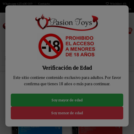
Whatsapp 623 600 019
Contacto
Wishlist (
0
)
Iniciar sesión
0
MENÚ
Verificación de Edad
Inicio
PRESERVATIVOS
Este sitio contiene contenido exclusivo para adultos. Por favor
confirma que tienes 18 años o más para continuar.
PRESERVATIVOS
Soy mayor de edad
Relevancia
15
Soy menor de edad
-14%
-14%