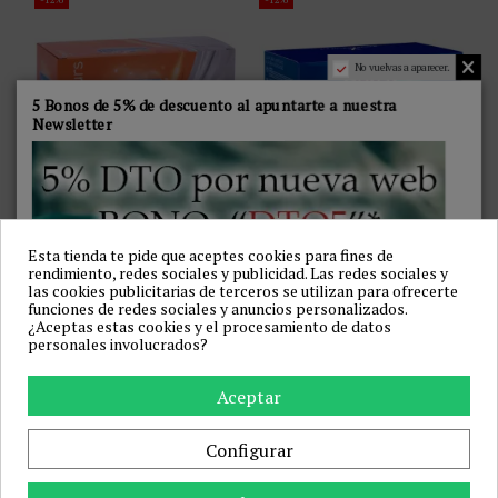
No vuelvas a aparecer.
5 Bonos de 5% de descuento al apuntarte a nuestra
Newsletter
PASANTE - PRESERVATIVOS
DUREX - NATURAL SLIM FIT
SABORES 144 UNIDADES
BASIC 144 UNIDADES
PASANTE
DUREX CONDOMS
Esta tienda te pide que aceptes cookies para fines de
30,76 €
47,48 €
34,95 €
53,95 €
rendimiento, redes sociales y publicidad. Las redes sociales y
las cookies publicitarias de terceros se utilizan para ofrecerte
Añadir a la cesta
Añadir a la cesta
funciones de redes sociales y anuncios personalizados.
¿Aceptas estas cookies y el procesamiento de datos
personales involucrados?
-13%
-13%
Aceptar
Configurar