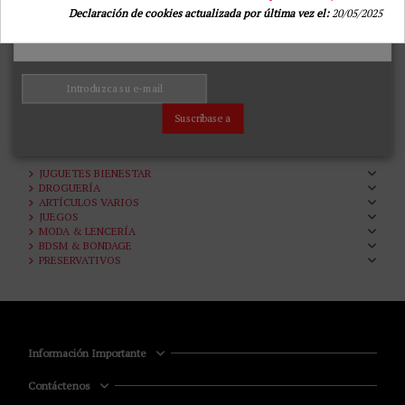
Declaración de cookies actualizada por última vez el:
20/05/2025
HOT - TWILIGHT PERFUME
CON FEROMONAS MUJER 15
ML
HOT
26,39 €
29,99 €
Añadir a la cesta
Suscríbase a
Inicio
JUGUETES BIENESTAR
DROGUERÍA
ARTÍCULOS VARIOS
JUEGOS
MODA & LENCERÍA
BDSM & BONDAGE
PRESERVATIVOS
Información Importante
Contáctenos