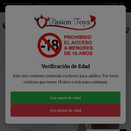
Whatsapp 623 600 019
Contacto
Wishlist (
0
)
Iniciar sesión
0
MENÚ
Verificación de Edad
Inicio
DROGUERÍA
Perfumes
Perfumes Feromonas Femeninas
Este sitio contiene contenido exclusivo para adultos. Por favor
confirma que tienes 18 años o más para continuar.
Perfumes Feromonas Femeninas
Soy mayor de edad
Relevancia
3
Soy menor de edad
-16%
-12%