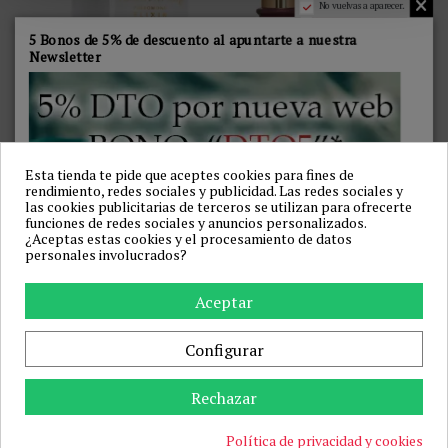
No vuelvas a aparecer.
5 Bonos de 5% de descuento al apuntarte a nuestra
Newsletter
PHEROSTRONG - ELIXIR DE
PHEROSTRONG - PERFUME
FEROMONAS PARA MUJER 50
CON FEROMONAS SHOW
ML
PARA MUJER 50 ML
Esta tienda te pide que aceptes cookies para fines de
PHEROSTRONG
PHEROSTRONG
rendimiento, redes sociales y publicidad. Las redes sociales y
las cookies publicitarias de terceros se utilizan para ofrecerte
58,79 €
29,03 €
69,99 €
32,99 €
funciones de redes sociales y anuncios personalizados.
Añadir a la cesta
Añadir a la cesta
¿Aceptas estas cookies y el procesamiento de datos
personales involucrados?
-12%
Aceptar
Configurar
Rechazar
Política de privacidad y cookies