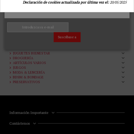
Declaración de cookies actualizada por última vez el:
20/05/2025
PASSION - TIOPEN 036
MEDIAS NEGRO 1/2
PASSION WOMAN
30,44 €
34,99 €
Añadir a la cesta
Suscríbase a
Inicio
JUGUETES BIENESTAR
DROGUERÍA
ARTÍCULOS VARIOS
JUEGOS
MODA & LENCERÍA
BDSM & BONDAGE
PRESERVATIVOS
Información Importante
Contáctenos