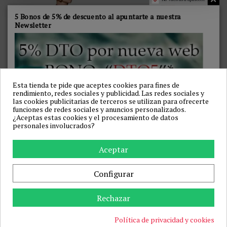
5 Bonos de 5% de descuento al apuntarte a nuestra
Newsletter
PASSION - TIOPEN 019
PASSION - TIOPEN 030
MEDIAS NEGRO/ROJO 1/2 20
MEDIAS DE REJILLA NEGRO
Esta tienda te pide que aceptes cookies para fines de
DEN
1/2
rendimiento, redes sociales y publicidad. Las redes sociales y
PASSION WOMAN GARTER & STOCK
PASSION WOMAN
las cookies publicitarias de terceros se utilizan para ofrecerte
24,32 €
30,44 €
27,95 €
34,99 €
funciones de redes sociales y anuncios personalizados.
¿Aceptas estas cookies y el procesamiento de datos
Añadir a la cesta
Añadir a la cesta
personales involucrados?
-13%
Aceptar
Configurar
Rechazar
Política de privacidad y cookies