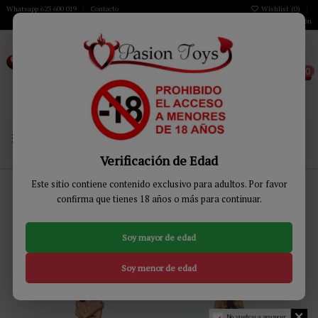
Whatsapp 623 600 019
Contacto
Wishlist (
0
)
Iniciar sesión
0
MENÚ
Verificación de Edad
Inicio
MODA & LENCERÍA
Lencería Mujer
Lencería Sexy
Medias
Este sitio contiene contenido exclusivo para adultos. Por favor
confirma que tienes 18 años o más para continuar.
Medias
Soy mayor de edad
Relevancia
3
Soy menor de edad
-13%
-13%
No vuelvas a aparecer.