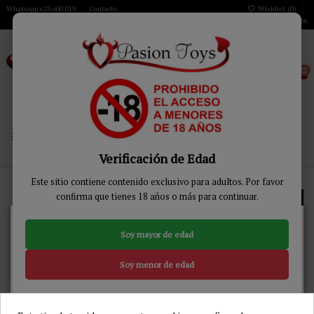
Whatsapp 623 600 019
Contacto
Wishlist (
0
)
Iniciar sesión
0
MENÚ
Verificación de Edad
Inicio
JUGUETES BIENESTAR
Arneses
Arneses Huecos
Este sitio contiene contenido exclusivo para adultos. Por favor
confirma que tienes 18 años o más para continuar.
No vuelvas a aparecer.
Arneses Huecos
5 Bonos de 5% de descuento al apuntarte a nuestra
Newsletter
Soy mayor de edad
Relevancia
2
Soy menor de edad
-12%
-13%