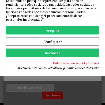
Esta tienda te pide que aceptes cookies para fines de
rendimiento, redes sociales y publicidad. Las redes sociales y
las cookies publicitarias de terceros se utilizan para ofrecerte
funciones de redes sociales y anuncios personalizados.
¿Aceptas estas cookies y el procesamiento de datos
personales involucrados?
Aceptar
INTENSE - ARNÉS HUECO
INTENSE - ARNÉS HUECO
CON DILDO 18 X 3.5 CM
CON DILDO 16 X 3 CM
INTENSE FOR HIM
INTENSE FOR HIM
Configurar
26,39 €
25,22 €
29,99 €
28,99 €
Añadir a la cesta
Añadir a la cesta
Rechazar
Política de privacidad y cookies
Inicio
Declaración de cookies actualizada por última vez el:
20/05/2025
JUGUETES BIENESTAR
DROGUERÍA
ARTÍCULOS VARIOS
JUEGOS
MODA & LENCERÍA
BDSM & BONDAGE
PRESERVATIVOS
Suscríbase a