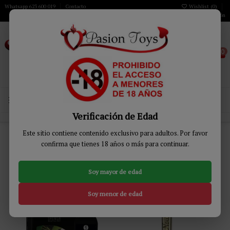
Whatsapp 623 600 019
Contacto
Wishlist (
0
)
Iniciar sesión
0
MENÚ
Verificación de Edad
Inicio
DROGUERÍA
Estimulantes para Ellas
Intensificador Orgasmos
Este sitio contiene contenido exclusivo para adultos. Por favor
confirma que tienes 18 años o más para continuar.
Intensificador Orgasmos
Soy mayor de edad
Relevancia
8
Soy menor de edad
-14%
-13%