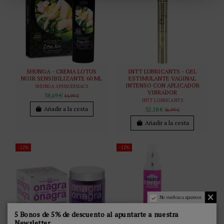
SHUNGA - CREMA LOTUS
INTT LUBRICANTS - GEL
NOIR SENSIBILIZANTE 60 ML
ESTIMULANTE VAGINAL
INTENSO CON APLICADOR
SHUNGA APHRODISIACS
VIBRADOR
38,69 €
44,99 €
INTT LUBRICANTS
Añadir a la cesta
32,18 €
36,99 €
Añadir a la cesta
-12%
-12%
No vuelvas a aparecer.
5 Bonos de 5% de descuento al apuntarte a nuestra
Newsletter