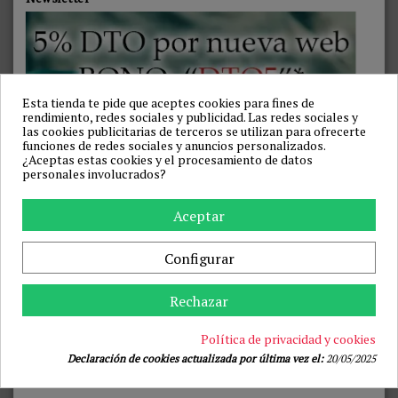
EROS-ART - GEL ONAGRA
EROS-ART - ACEITE ÍNTIMO
WOMAN POTENCIADOR
ESTIMULANTE DE POMPEYA
ORGASMO ELLA 100 CC
FEMENINO
EROS-ART
EROS-ART
26,36 €
26,36 €
29,95 €
29,95 €
Esta tienda te pide que aceptes cookies para fines de
Añadir a la cesta
Añadir a la cesta
rendimiento, redes sociales y publicidad. Las redes sociales y
las cookies publicitarias de terceros se utilizan para ofrecerte
funciones de redes sociales y anuncios personalizados.
-28%
-27%
¿Aceptas estas cookies y el procesamiento de datos
personales involucrados?
Aceptar
Configurar
Rechazar
KIKÍ TRAVEL - GEL
Política de privacidad y cookies
DESLIZANTE EFECTO FRÍO
INTENSIFICADOR 50 ML 10 +
Declaración de cookies actualizada por última vez el:
20/05/2025
1 GRATIS
LIONA BY MOMA VIBRADOR
KIKÍ TRAVEL
LIQUIDO EXCITING GEL 6 + 1
63,28 €
87,89 €