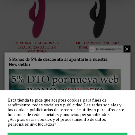
MOTOR RITUAL ANUSARA
MOTOR RITUAL ANUSARA
DUAL RECARGABLE 2.0
DUAL RECARGABLE 2.0
No vuelvas a aparecer.
ORQUIDEA
NEGRO
RITHUAL
RITHUAL
5 Bonos de 5% de descuento al apuntarte a nuestra
43,46 €
54,23 €
49,95 €
66,95 €
Newsletter
Añadir a la cesta
Añadir a la cesta
-13%
-12%
Esta tienda te pide que aceptes cookies para fines de
rendimiento, redes sociales y publicidad. Las redes sociales y
las cookies publicitarias de terceros se utilizan para ofrecerte
funciones de redes sociales y anuncios personalizados.
¿Aceptas estas cookies y el procesamiento de datos
personales involucrados?