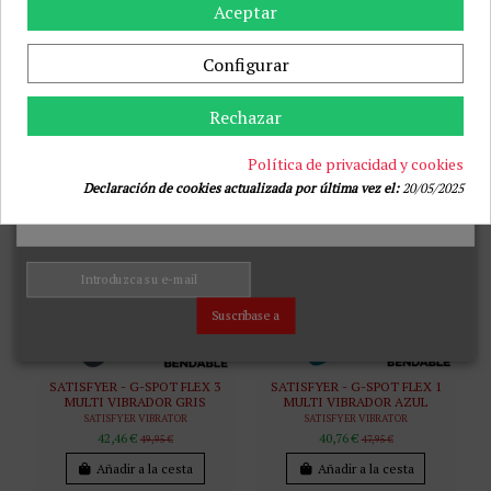
Aceptar
ESTIMULADOR RITUAL KRIYA
BAILE - THE REALISTIC COCK
PUNTO-G RECARGABLE
ROSA 21.8 CM
ORQUIDEA
BAILE VIBRATORS
Configurar
RITHUAL
21,08 €
23,95 €
39,14 €
44,99 €
Añadir a la cesta
Rechazar
Añadir a la cesta
Política de privacidad y cookies
-15%
-15%
Declaración de cookies actualizada por última vez el:
20/05/2025
Suscríbase a
SATISFYER - G-SPOT FLEX 3
SATISFYER - G-SPOT FLEX 1
MULTI VIBRADOR GRIS
MULTI VIBRADOR AZUL
SATISFYER VIBRATOR
SATISFYER VIBRATOR
42,46 €
40,76 €
49,95 €
47,95 €
Añadir a la cesta
Añadir a la cesta