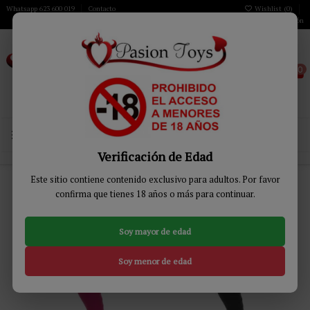
Whatsapp 623 600 019
Contacto
Wishlist (
0
)
Iniciar sesión
0
MENÚ
Verificación de Edad
Inicio
JUGUETES BIENESTAR
Vibradores
100% Sumergible
Este sitio contiene contenido exclusivo para adultos. Por favor
confirma que tienes 18 años o más para continuar.
100% Sumergible
Soy mayor de edad
Relevancia
6
Soy menor de edad
-13%
-19%