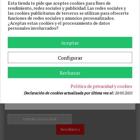
Esta tienda te pide que aceptes cookies para fines de
rendimiento, redes sociales y publicidad. Las redes sociales y
las cookies publicitarias de terceros se utilizan para ofrecerte
funciones de redes sociales y anuncios personalizados.
¿Aceptas estas cookies y el procesamiento de datos
personales involucrados?
Aceptar
ALIVE - GET LUCKY DADO 6
POSICIONES (PACK 50
UNIDADES)
Configurar
ALIVE
68,93 €
99,90 €
Rechazar
Añadir a la cesta
Política de privacidad y cookies
Inicio
Declaración de cookies actualizada por última vez el:
20/05/2025
JUGUETES BIENESTAR
DROGUERÍA
ARTÍCULOS VARIOS
JUEGOS
MODA & LENCERÍA
BDSM & BONDAGE
PRESERVATIVOS
Suscríbase a