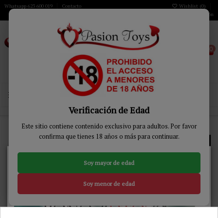
Whatsapp 623 600 019
Contacto
Wishlist (
0
)
Iniciar sesión
0
MENÚ
Verificación de Edad
Inicio
JUEGOS
Juego de Dados
Este sitio contiene contenido exclusivo para adultos. Por favor
confirma que tienes 18 años o más para continuar.
No vuelvas a aparecer.
Juego de Dados
5 Bonos de 5% de descuento al apuntarte a nuestra
Soy mayor de edad
Newsletter
Relevancia
1
Soy menor de edad
-31%